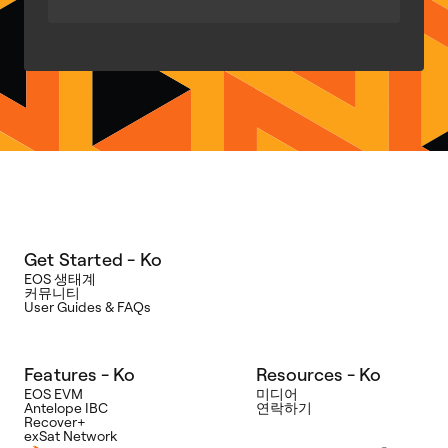
Get Started - Ko
EOS 생태계
커뮤니티
User Guides & FAQs
Features - Ko
Resources - Ko
EOS EVM
미디어
Antelope IBC
연락하기
Recover+
exSat Network