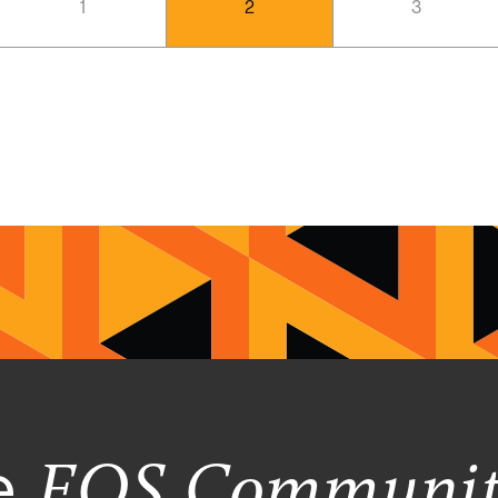
1
2
3
he
EOS Communi