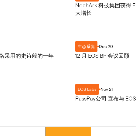
NoahArk 科技集团获得 E
大增长
Dec 20
生态系统
和网络采用的史诗般的一年
12 月 EOS BP 会议回顾
Nov 21
EOS Labs
PassPay公司 宣布与 EO