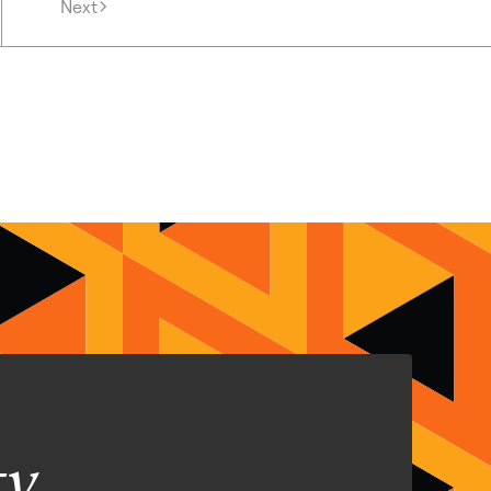
Next
ty