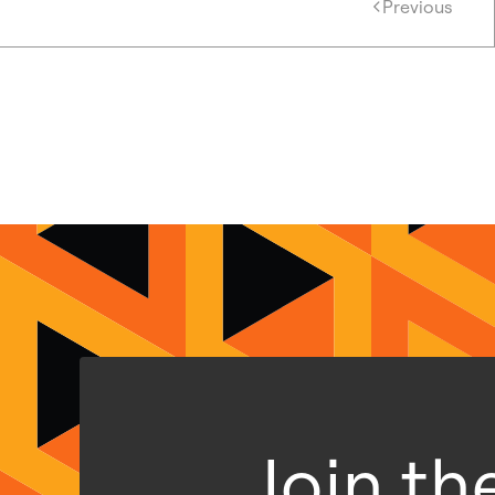
Previous
Join t